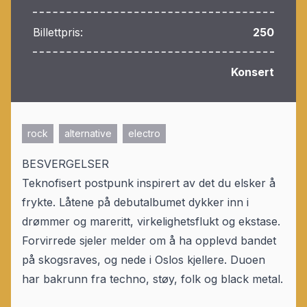
Billettpris:
250
Konsert
rock
alternative
electro
BESVERGELSER
Teknofisert postpunk inspirert av det du elsker å
frykte. Låtene på debutalbumet dykker inn i
drømmer og mareritt, virkelighetsflukt og ekstase.
Forvirrede sjeler melder om å ha opplevd bandet
på skogsraves, og nede i Oslos kjellere. Duoen
har bakrunn fra techno, støy, folk og black metal.