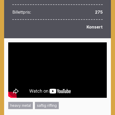
Billettpris:
275
Konsert
heavy metal
saftig riffing