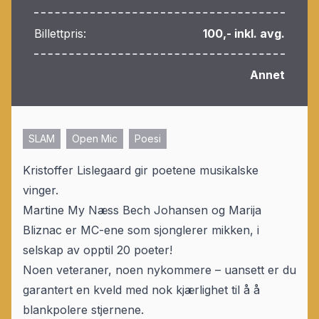
Billettpris:
100,- inkl. avg.
Annet
SLAM
Open Mic
Poesi
Kristoffer Lislegaard gir poetene musikalske
vinger.
Martine My Næss Bech Johansen og Marija
Bliznac er MC-ene som sjonglerer mikken, i
selskap av opptil 20 poeter!
Noen veteraner, noen nykommere – uansett er du
garantert en kveld med nok kjærlighet til å å
blankpolere stjernene.