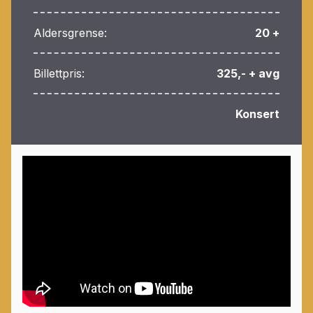
Aldersgrense:
20 +
Billettpris:
325,- + avg
Konsert